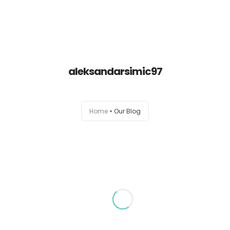
O meni
aleksandarsimic97
Zajednica
Edukacije
Home
Our Blog
Prodavnica
Besplatno
Blog
Zakaži sesiju