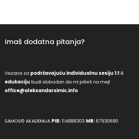
Imaš dodatna pitanja?
Vezana za
podržavajuću individualnu sesiju 1:1
ili
edukaciju
budi slobodan da mi pišeš na mejl
office@aleksandarsimic.info
SAMOS© AKADEMIJA
PIB:
114888303
MB:
67930690