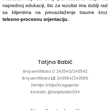
naprednoj edukaciji, što za rezultat ima dublji rad
sa klijentima na prevazilaženje traume kroz
telesno-procesnu orjentaciju.
Tatjna Babić
Broj sertifikata L1: 243543/243542
Broj sertifikata
L2
: 243584/243585
Zemlja: Srbija/Kragujevac
Kontakt: @tanjababic034