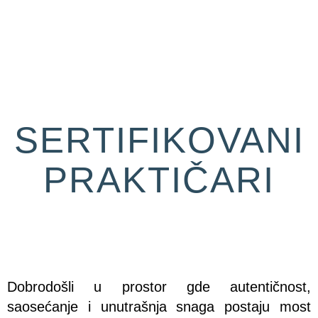
O meni
Zajednica
SERTIFIKOVANI
Edukacije
PRAKTIČARI
Prodavnica
Besplatno
TOP AWARDED SPEAKER
Blog
Zakaži sesiju
Dobrodošli u prostor gde autentičnost,
saosećanje i unutrašnja snaga postaju most