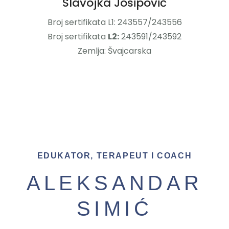
Slavojka Josipović
Broj sertifikata L1: 243557/243556
Broj sertifikata
L2:
243591/243592
Zemlja: Švajcarska
EDUKATOR, TERAPEUT I COACH
ALEKSANDAR
SIMIĆ