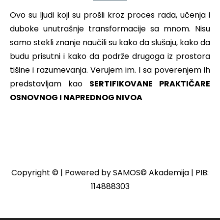
Ovo su ljudi koji su prošli kroz proces rada, učenja i
duboke unutrašnje transformacije sa mnom. Nisu
samo stekli znanje naučili su kako da slušaju, kako da
budu prisutni i kako da podrže drugoga iz prostora
tišine i razumevanja. Verujem im. I sa poverenjem ih
predstavljam kao
SERTIFIKOVANE PRAKTIČARE
OSNOVNOG I NAPREDNOG NIVOA
Copyright © | Powered by SAMOS© Akademija | PIB:
114888303