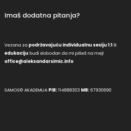
Imaš dodatna pitanja?
Vezana za
podržavajuću individualnu sesiju 1:1
ili
edukaciju
budi slobodan da mi pišeš na mejl
office@aleksandarsimic.info
SAMOS© AKADEMIJA
PIB:
114888303
MB:
67930690