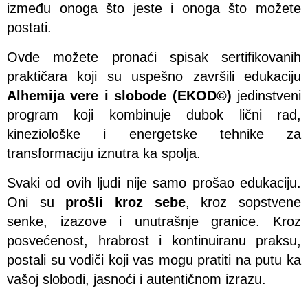
između onoga što jeste i onoga što možete
postati.
Ovde možete pronaći spisak sertifikovanih
praktičara koji su uspešno završili edukaciju
Alhemija vere i slobode (EKOD©)
jedinstveni
program koji kombinuje dubok lični rad,
kineziološke i energetske tehnike za
transformaciju iznutra ka spolja.
Svaki od ovih ljudi nije samo prošao edukaciju.
Oni su
prošli kroz sebe
, kroz sopstvene
senke, izazove i unutrašnje granice. Kroz
posvećenost, hrabrost i kontinuiranu praksu,
postali su vodiči koji vas mogu pratiti na putu ka
vašoj slobodi, jasnoći i autentičnom izrazu.