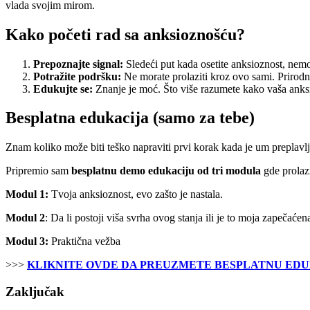
vlada svojim mirom.
Kako početi rad sa anksioznošću?
Prepoznajte signal:
Sledeći put kada osetite anksioznost, nemoj
Potražite podršku:
Ne morate prolaziti kroz ovo sami. Prirodn
Edukujte se:
Znanje je moć. Što više razumete kako vaša anksio
Besplatna edukacija (samo za tebe)
Znam koliko može biti teško napraviti prvi korak kada je um preplavl
Pripremio sam
besplatnu demo edukaciju od tri modula
gde prolazi
Modul 1:
Tvoja anksioznost, evo zašto je nastala.
Modul 2
: Da li postoji viša svrha ovog stanja ili je to moja zapečaće
Modul 3:
Praktična vežba
>>>
KLIKNITE OVDE DA PREUZMETE BESPLATNU EDU
Zaključak