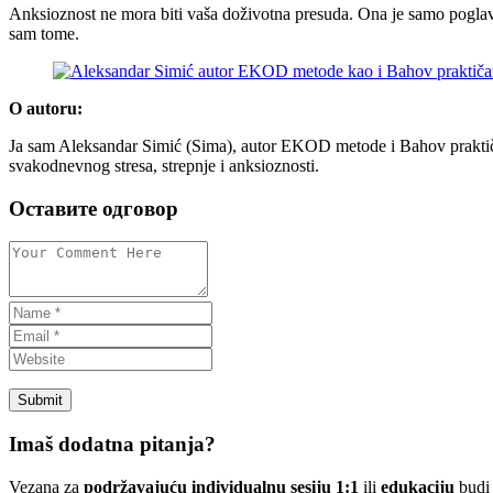
Anksioznost ne mora biti vaša doživotna presuda. Ona je samo poglavl
sam tome.
O autoru:
Ja sam Aleksandar Simić (Sima), autor EKOD metode i Bahov praktiča
svakodnevnog stresa, strepnje i anksioznosti.
Оставите одговор
Imaš dodatna pitanja?
Vezana za
podržavajuću individualnu sesiju 1:1
ili
edukaciju
budi 