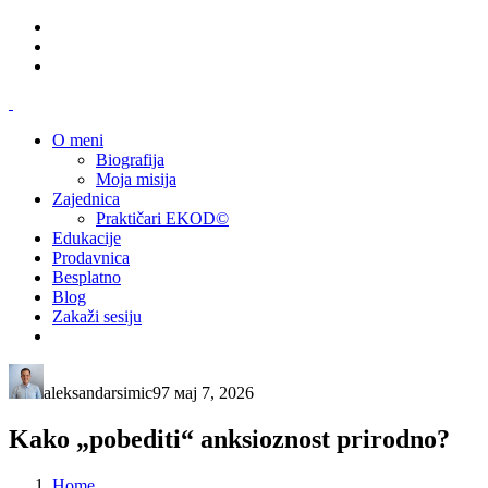
O meni
Biografija
Moja misija
Zajednica
Praktičari EKOD©
Edukacije
Prodavnica
Besplatno
Blog
Zakaži sesiju
aleksandarsimic97
мај 7, 2026
Kako „pobediti“ anksioznost prirodno?
Home