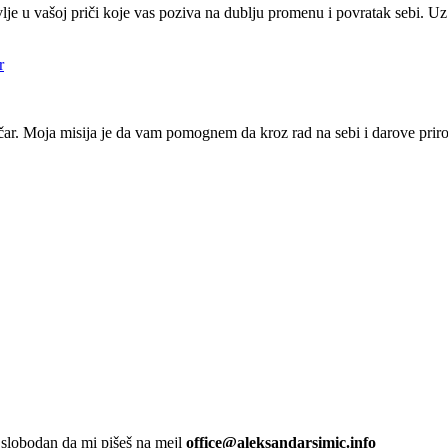
je u vašoj priči koje vas poziva na dublju promenu i povratak sebi. Uz
r. Moja misija je da vam pomognem da kroz rad na sebi i darove prir
slobodan da mi pišeš na mejl
office@aleksandarsimic.info