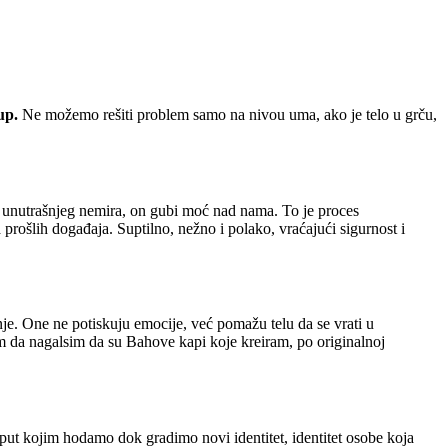
tup.
Ne možemo rešiti problem samo na nivou uma, ako je telo u grču,
 unutrašnjeg nemira, on gubi moć nad nama. To je proces
prošlih događaja. Suptilno, nežno i polako, vraćajući sigurnost i
nje. One ne potiskuju emocije, već pomažu telu da se vrati u
im da nagalsim da su Bahove kapi koje kreiram, po originalnoj
je put kojim hodamo dok gradimo novi identitet, identitet osobe koja