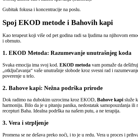
Gubitak fokusa i koncentracije na poslu.
Spoj EKOD metode i Bahovih kapi
Kao terapeut koji više od pet godina radi sa ljudima na njihovom emo
i obrnuto.
1. EKOD Metoda: Razumevanje unutrašnjeg koda
Svaka emocija ima svoj kod.
EKOD metoda
vam pomaže da dešifruje
„otključavanja“ vaše unutrašnje slobode kroz svesni rad i razumevanje 
poverenje u telo.
2. Bahove kapi: Nežna podrška prirode
Dok radimo na dubokim uzrocima kroz EKOD,
Bahove kapi
služe k
harmoniju. Bilo da je u pitanju panika, nedostatak samopouzdanja ili 
recepturi Baha. Idealna podrška na našem putu, a ne terapija.
3. Vera i strpljenje
Promena se ne dešava preko noći, i to je u redu. Vera u proces i prihva