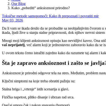
Our Blog
Kako „pobediti“ anksioznost prirodno?
Toksične metode samopomoći: Kako ih prepoznati i povratiti mir
May 03, 2026
Da li vam se ikada desilo da se probudite sa neobjašnjivim čvorom u 
ikada, ljudi žive u stanju stalne pripravnosti, dok njihov nervni sistem
Mnogi moji klijenti anksioznost opisuju kao nevidljivi kavez. Ona ut
vaš neprijatelj
, već alarm koji je jednostavno zaboravio kako da se is
U ovom tekstu ćemo istražiti zajedno kako da razumete taj alarm i ka
Šta je zapravo anksioznost i zašto se javlja
Anksioznost je prirodni odgovor tela na stres. Međutim, problem nas
Ključni simptomi na koje treba obratiti pažnju su:
Stalna briga i „vrtenje“ istih scenarija u glavi.
Fizička napetost, plitko disanje i ubrzan rad srca.
Osećaj umora čak i nakon spavanja (burnout).