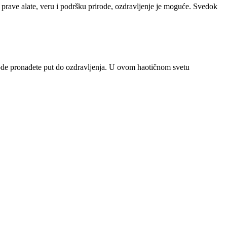
 prave alate, veru i podršku prirode, ozdravljenje je moguće. Svedok
ode pronađete put do ozdravljenja. U ovom haotičnom svetu