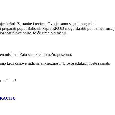
te bežati. Zastanite i recite: „Ovo je samo signal mog tela.“
i preparati poput Bahovih kapi i EKOD mogu skratiti put transformacije
znost funkcioniše, to će strah biti manji.
jen mislima. Zato sam kreirao nešto posebno.
mo kroz osnove rada na anksioznosti. U ovoj edukaciji ćete saznati:
na sudbina?
KACIJU