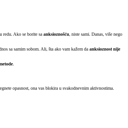
u redu. Ako se borite sa
anksioznošću
, niste sami. Danas, više nego
š odnos sa samim sobom. Ali, šta ako vam kažem da
anksioznost nije
metode
.
egnete opasnost, ona vas blokira u svakodnevnim aktivnostima.