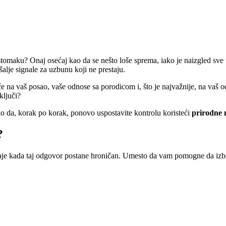
stomaku? Onaj osećaj kao da se nešto loše sprema, iako je naizgled sve 
 šalje signale za uzbunu koji ne prestaju.
iče na vaš posao, vaše odnose sa porodicom i, što je najvažnije, na va
ključi?
ko da, korak po korak, ponovo uspostavite kontrolu koristeći
prirodne 
?
taje kada taj odgovor postane hroničan. Umesto da vam pomogne da izb