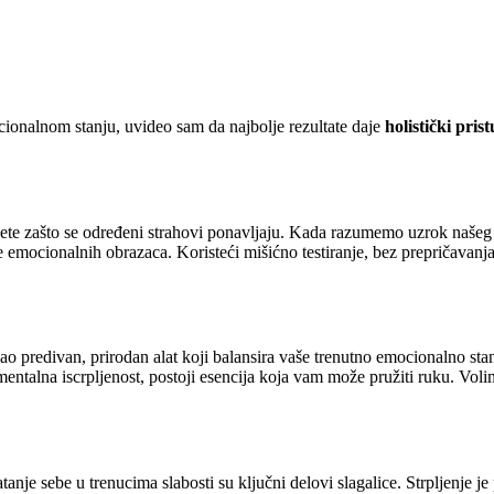
cionalnom stanju, uvideo sam da najbolje rezultate daje
holistički pris
te zašto se određeni strahovi ponavljaju. Kada razumemo uzrok našeg
emocionalnih obrazaca. Koristeći mišićno testiranje, bez prepričavanja 
ao predivan, prirodan alat koji balansira vaše trenutno emocionalno sta
mentalna iscrpljenost, postoji esencija koja vam može pružiti ruku. Vol
tanje sebe u trenucima slabosti su ključni delovi slagalice. Strpljenje 