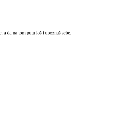
, a da na tom putu još i upoznaš sebe.