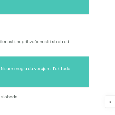
čenosti, neprihvaćenosti i strah od
WC. Nisam mogla da verujem. Tek tada
j slobode.