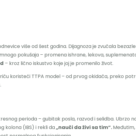
dnevice više od šest godina. Dijagnoza je zvučala bezazleno
sle mnogo pokušaja – promena ishrane, lekova, suplemenata
od
– kroz lično iskustvo koje joj je promenilo život.
riču koristeći TTPA model – od prvog okidača, preko potra
.
resnog perioda – gubitak posla, razvod i selidba. Ubrzo na
og kolona (IBS) i rekli da
„nauči da živi sa tim“.
Međutim, s
ost normalnog funkcionisanja.