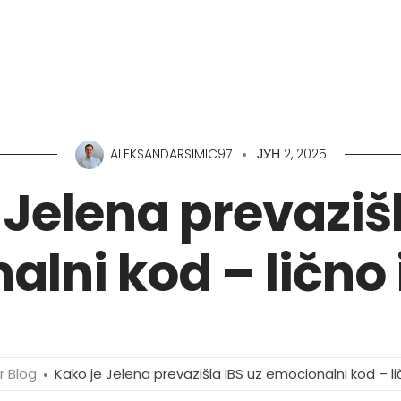
O meni
Zajednica
Edukacije
Prodavnica
ALEKSANDARSIMIC97
ЈУН 2, 2025
 Jelena prevazišl
lni kod – lično
r Blog
Kako je Jelena prevazišla IBS uz emocionalni kod – li