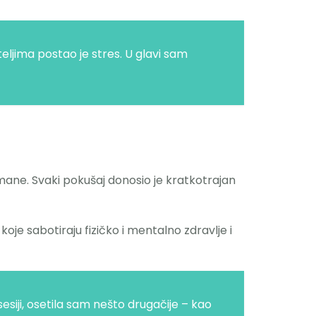
eljima postao je stres. U glavi sam
tmane. Svaki pokušaj donosio je kratkotrajan
oje sabotiraju fizičko i mentalno zdravlje i
sesiji, osetila sam nešto drugačije – kao