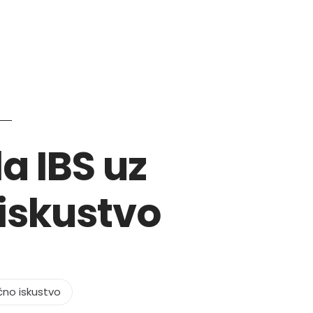
Besplatno
Blog
Zakaži sesiju
a IBS uz
 iskustvo
čno iskustvo