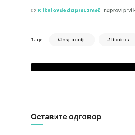
👉
Klikni ovde da preuzmeš
i napravi prvi 
MOTIVACIONI BLOG
Tags
#inspiracija
#licnirast
Kako se bolje organizovati?
aleksandarsimic97
децембар 2, 2022
Оставите одговор