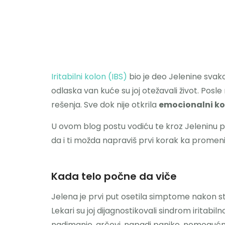
Iritabilni kolon (IBS)
bio je deo Jelenine svako
odlaska van kuće su joj otežavali život. Po
rešenja. Sve dok nije otkrila
emocionalni k
U ovom blog postu vodiću te kroz Jeleninu p
da i ti možda napraviš prvi korak ka promeni
Kada telo počne da viče
Jelena je prvi put osetila simptome nakon st
Lekari su joj dijagnostikovali sindrom iritabiln
nadimanje, grčevi, napadi panike, nemogućn