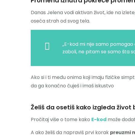
Promena iznutra pokreće promen
Danas Jelena vodi aktivan život, ide na izlete
oseća strah od svog tela.
„E-kod mi nije samo pomogao 
zaboli, ne pitam se samo šta sa
Ako si i ti među onima koji imaju fizičke si
da ga konačno čuješ i imaš iskustvo
Želiš da osetiš kako izgleda život
Pročitaj više o tome kako
E-kod
može dodatn
A ako želiš da napraviš prvi korak
preuzmi m