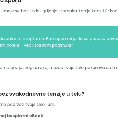
u spolja
, smeje se bez stida i grljenja stomaka. I dalje koristi E-k
da ublažim simptome. Pomogao mi je da se ponovo pove
m pojela – već i šta sam potisnula.“
mptome bez jasnog uzroka, možda tvoje telo pokušava da ti
 bez svakodnevne tenzije u telu?
o podržati tvoje telo i um.
oj besplatni eBook