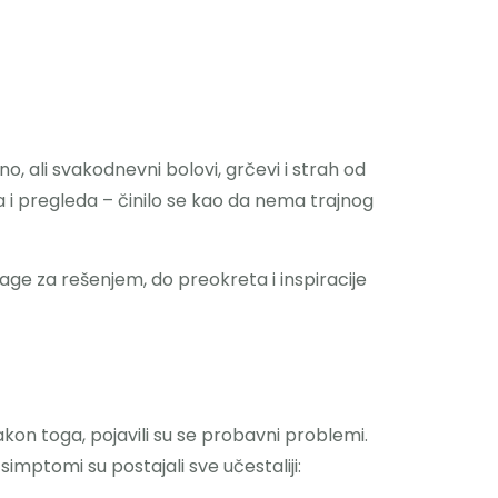
, ali svakodnevni bolovi, grčevi i strah od
 i pregleda – činilo se kao da nema trajnog
ge za rešenjem, do preokreta i inspiracije
kon toga, pojavili su se probavni problemi.
imptomi su postajali sve učestaliji: