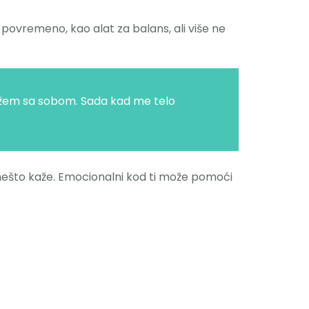
od povremeno, kao alat za balans, ali više ne
žem sa sobom. Sada kad me telo
 nešto kaže. Emocionalni kod ti može pomoći