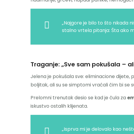
„Najgore je bilo to što nikada 
stalno vrtela pitanja: Šta ako 
Traganje: „Sve sam pokušala – ali 
Jelena je pokušala sve: eliminacione dijete, 
boljitak, ali su se simptomi vraćali čim bi se 
Prelomni trenutak desio se kad je čula za
em
iskustvo ostalih klijenata.
„Isprva mi je delovalo kao nešto