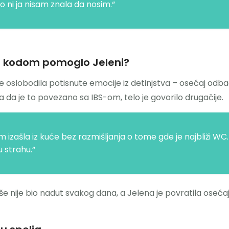
 ni ja nisam znala da nosim.“
m kodom pomoglo Jeleni?
e oslobodila potisnute emocije iz detinjstva – osećaj odba
a da je to povezano sa IBS-om, telo je govorilo drugačije.
m izašla iz kuće bez razmišljanja o tome gde je najbliži 
u strahu.“
še nije bio nadut svakog dana, a Jelena je povratila oseća