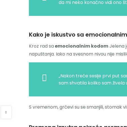
da mi neko konačno vidi ono što
Kako je iskustvo sa emocionalni
Kroz rad sa
emocionalnim kodom
Jelena j
napuštanja. Iako na svesnom nivou nije mislil
„Nakon treće sesije prvi put sa
sam shvatila koliko sam živela 
S vremenom, grčevi su se smanjili, stomak vi