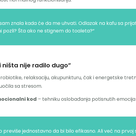
nisam znala kada će da me uhvati. Odlazak na kafu sa prijat
mi pozli? Šta ako ne stignem do toaleta?“
ništa nije radilo dugo“
probiotike, relaksaciju, akupunkturu, čak i energetske tre
suočila sa stresom.
ocionalni kod
– tehniku oslobađanja potisnutih emocija k
 previše jednostavno da bi bilo efikasno. Ali već na prvoj 