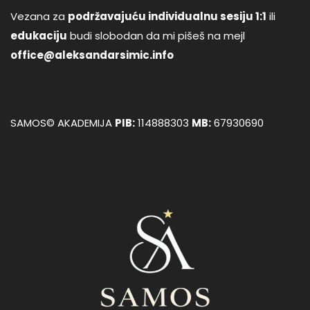
Vezana za
podržavajuću individualnu sesiju 1:1
ili
edukaciju
budi slobodan da mi pišeš na mejl
office@aleksandarsimic.info
SAMOS© AKADEMIJA
PIB:
114888303
MB:
67930690