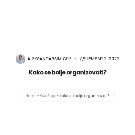
O meni
Zajednica
Edukacije
ALEKSANDARSIMIC97
ДЕЦЕМБАР 2, 2022
Kako se bolje organizovati?
Prodavnica
Besplatno
Home
Our Blog
Kako se bolje organizovati?
Blog
Zakaži sesiju