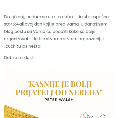
Dragi moji, nadam se da ste dobro i da ste uspešno
startovali ovaj dan koji je pred Vama. U današnjem
blog postu sa Vama ću podeliti kako se bolje
organizovati i da li je stvarno stvar u organzaciji ili
,,čuči“ tu još nešto!
Dobro mi došli!