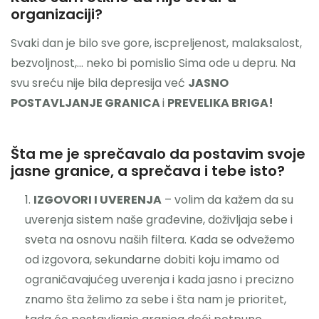
organizaciji?
Svaki dan je bilo sve gore, iscpreljenost, malaksalost,
bezvoljnost,… neko bi pomislio Sima ode u depru. Na
svu sreću nije bila depresija već
JASNO
POSTAVLJANJE GRANICA
i
PREVELIKA BRIGA!
Šta me je sprečavalo da postavim svoje
jasne granice, a sprečava i tebe isto?
IZGOVORI I UVERENJA
– volim da kažem da su
uverenja sistem naše građevine, doživljaja sebe i
sveta na osnovu naših filtera. Kada se odvežemo
od izgovora, sekundarne dobiti koju imamo od
ograničavajućeg uverenja i kada jasno i precizno
znamo šta želimo za sebe i šta nam je prioritet,