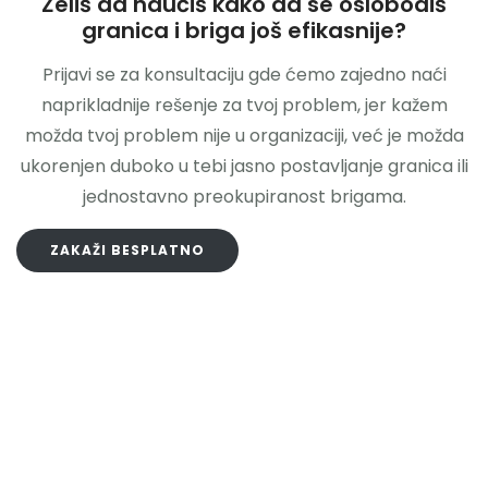
Želiš da naučiš kako da se oslobodiš
granica i briga još efikasnije?
Prijavi se za konsultaciju gde ćemo zajedno naći
naprikladnije rešenje za tvoj problem, jer kažem
možda tvoj problem nije u organizaciji, već je možda
ukorenjen duboko u tebi jasno postavljanje granica ili
jednostavno preokupiranost brigama.
ZAKAŽI BESPLATNO