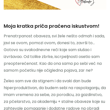
Moja kratka priča praćena iskustvom!
Prenatrpanost obaveza, svi žele nešto odmah i sada,
javi se ovom, pomozi ovom, donesi to, završi to…
Gotovo su svakodnevne reči koje sam slušao i
izvršavao. Od tolike zbrke, iscrpeljnosti osetio sam
preopterećenost. Kao da ona sama po sebi već na
samom početku nije očigledna pojava, zar ne?
Želeo sam sve da stignem i da svaki dan bude
hiperproduktivan, da budem sebi na raspolaganju, da
imam vremena za sebe, za porodicu, za gazdinstvo,
za pčelarstvo, za akademiju + stalne obaveze koje su
zahtevale pomaganje i dodatne radove na obradi