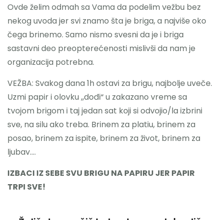
Ovde želim odmah sa Vama da podelim vežbu bez
nekog uvoda jer svi znamo šta je briga, a najviše oko
čega brinemo. Samo nismo svesni da je i briga
sastavni deo preopterećenosti mislivši da nam je
organizacija potrebna.
VEŽBA: Svakog dana 1h ostavi za brigu, najbolje uveče.
Uzmi papir i olovku ,,dođi“ u zakazano vreme sa
tvojom brigom i taj jedan sat koji si odvojio/la izbrini
sve, na silu ako treba. Brinem za platiu, brinem za
posao, brinem za ispite, brinem za život, brinem za
ljubav….
IZBACI IZ SEBE SVU BRIGU NA PAPIRU JER PAPIR
TRPI SVE!