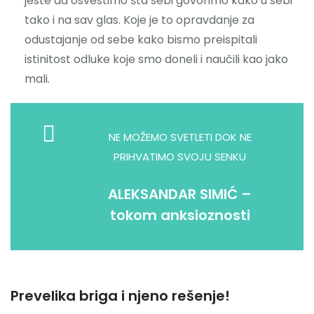
jeste da osvestimo šta sebi govorimo kako u sebi
tako i na sav glas. Koje je to opravdanje za
odustajanje od sebe kako bismo preispitali
istinitost odluke koje smo doneli i naučili kao jako
mali.
NE MOŽEMO SVETLETI DOK NE
PRIHVATIMO SVOJU SENKU
ALEKSANDAR SIMIĆ –
tokom anksioznosti
Prevelika briga i njeno rešenje!