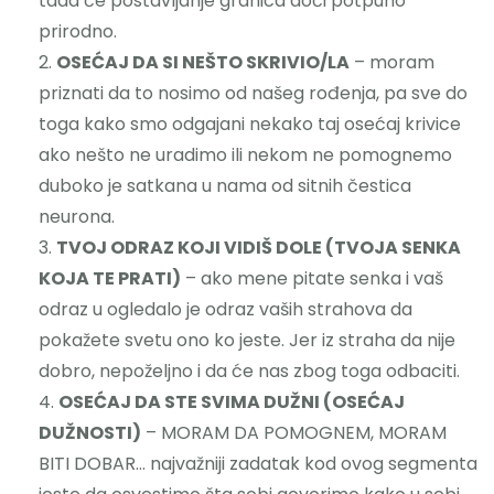
tada će postavljanje granica doći potpuno
prirodno.
OSEĆAJ DA SI NEŠTO SKRIVIO/LA
– moram
priznati da to nosimo od našeg rođenja, pa sve do
toga kako smo odgajani nekako taj osećaj krivice
ako nešto ne uradimo ili nekom ne pomognemo
duboko je satkana u nama od sitnih čestica
neurona.
TVOJ ODRAZ KOJI VIDIŠ DOLE (TVOJA SENKA
KOJA TE PRATI)
– ako mene pitate senka i vaš
odraz u ogledalo je odraz vaših strahova da
pokažete svetu ono ko jeste. Jer iz straha da nije
dobro, nepoželjno i da će nas zbog toga odbaciti.
OSEĆAJ DA STE SVIMA DUŽNI (OSEĆAJ
DUŽNOSTI)
– MORAM DA POMOGNEM, MORAM
BITI DOBAR… najvažniji zadatak kod ovog segmenta