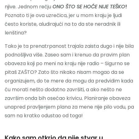
njive. Jednom rečju
ONO ŠTO SE HOĆE NIJE TEŠKO
!
Poznato ti je ova uzrečica, jer u mom kraju je ljudi
često koriste, aludirajući na to da ste neradnik ili
lenština?
Tako je ta prenatrpanost trajala zaista dugo i nije bila
podnošljiva više. Zaseo sam i krenuo da pravim plan
obaveza koji po meni na kraju nije radio – Sigurno se
pitaš ZAŠTO? Zato što nikako nisam mogao da se
organizujem, do te mere da mogu da predvidim kada
ću morati nešto dodatno završiti, a ako nešto ne
završim onda bih osećao krivicu. Planiranje obaveza
unapred pravljenjem plana za mene nije pilo vodu, pa
sam na kratko odustao od toga!
Kako sam otkrio da nije stvar u