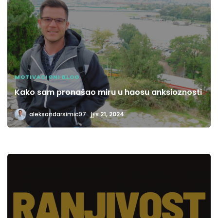
MOTIVACIONI BLOG
Kako sam pronašao miru u haosu anksioznosti
aleksandarsimic97
јун 21, 2024