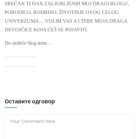
SREĆAN TI DAN ZALJUBLJENIH MOJ DRAGI BLOGU,
PORODICO, RODBINO, ŽIVOTINJE OVOG CELOG
UNIVERZUMA… VOLIM VAS A I TEBE MOJA DRAGA
DEVOJČICE KOJA ĆEŠ SE POJAVITI.
Do sledeće blog teme…
Оставите одговор