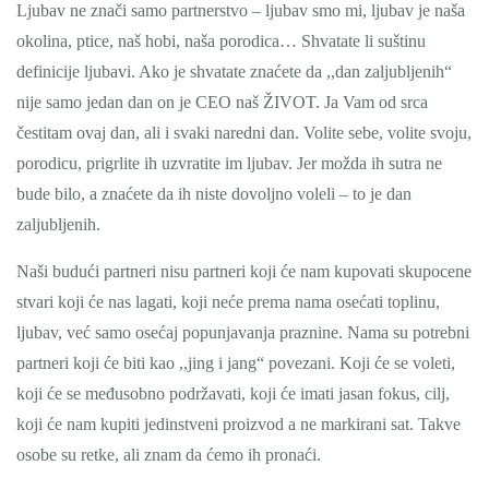
Ljubav ne znači samo partnerstvo – ljubav smo mi, ljubav je naša
okolina, ptice, naš hobi, naša porodica… Shvatate li suštinu
definicije ljubavi. Ako je shvatate znaćete da ,,dan zaljubljenih“
nije samo jedan dan on je CEO naš ŽIVOT. Ja Vam od srca
čestitam ovaj dan, ali i svaki naredni dan. Volite sebe, volite svoju,
porodicu, prigrlite ih uzvratite im ljubav. Jer možda ih sutra ne
bude bilo, a znaćete da ih niste dovoljno voleli – to je dan
zaljubljenih.
Naši budući partneri nisu partneri koji će nam kupovati skupocene
stvari koji će nas lagati, koji neće prema nama osećati toplinu,
ljubav, već samo osećaj popunjavanja praznine. Nama su potrebni
partneri koji će biti kao ,,jing i jang“ povezani. Koji će se voleti,
koji će se međusobno podržavati, koji će imati jasan fokus, cilj,
koji će nam kupiti jedinstveni proizvod a ne markirani sat. Takve
osobe su retke, ali znam da ćemo ih pronaći.