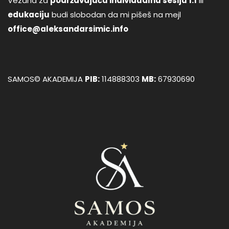
Vezana za
podržavajuću individualnu sesiju 1:1
ili
edukaciju
budi slobodan da mi pišeš na mejl
office@aleksandarsimic.info
SAMOS© AKADEMIJA
PIB:
114888303
MB:
67930690