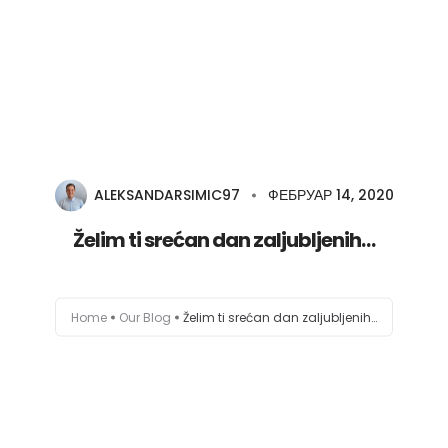
O meni
Zajednica
Edukacije
ALEKSANDARSIMIC97
ФЕБРУАР 14, 2020
Želim ti srećan dan zaljubljenih…
Prodavnica
Besplatno
Home
Our Blog
Želim ti srećan dan zaljubljenih…
Blog
Zakaži sesiju