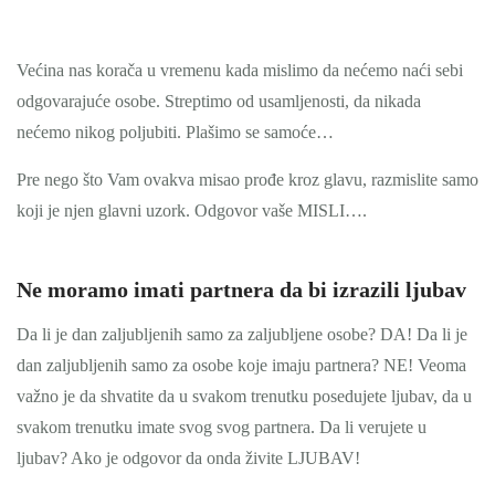
Većina nas korača u vremenu kada mislimo da nećemo naći sebi
odgovarajuće osobe. Streptimo od usamljenosti, da nikada
nećemo nikog poljubiti. Plašimo se samoće…
Pre nego što Vam ovakva misao prođe kroz glavu, razmislite samo
koji je njen glavni uzork. Odgovor vaše MISLI….
Ne moramo imati partnera da bi izrazili ljubav
Da li je dan zaljubljenih samo za zaljubljene osobe? DA! Da li je
dan zaljubljenih samo za osobe koje imaju partnera? NE! Veoma
važno je da shvatite da u svakom trenutku posedujete ljubav, da u
svakom trenutku imate svog svog partnera. Da li verujete u
ljubav? Ako je odgovor da onda živite LJUBAV!