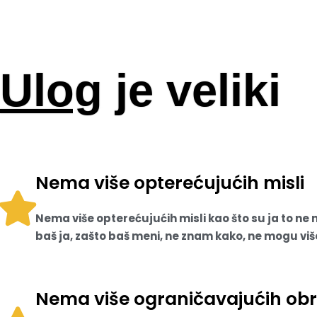
Ulog
je veliki
Nema više opterećujućih misli
Nema više opterećujućih misli kao što su ja to ne
baš ja, zašto baš meni, ne znam kako, ne mogu više
Nema više ograničavajućih ob