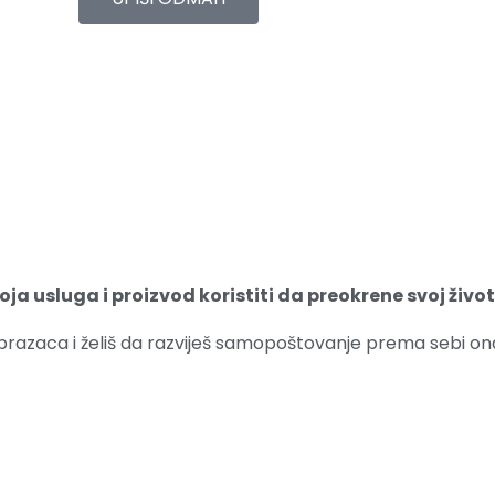
ja usluga i proizvod koristiti da preokrene svoj život
obrazaca i želiš da razviješ samopoštovanje prema sebi on