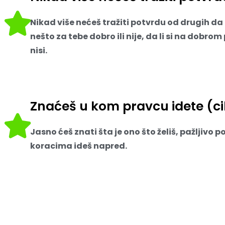
Nikad više nećeš tražiti potvrdu od drugih da l
nešto za tebe dobro ili nije, da li si na dobrom 
nisi.
Znaćeš u kom pravcu idete (cil
Jasno ćeš znati šta je ono što želiš, pažljivo p
koracima ideš napred.