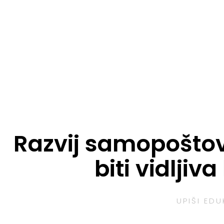
Razvij samopošto
biti vidljiv
UPIŠI ED