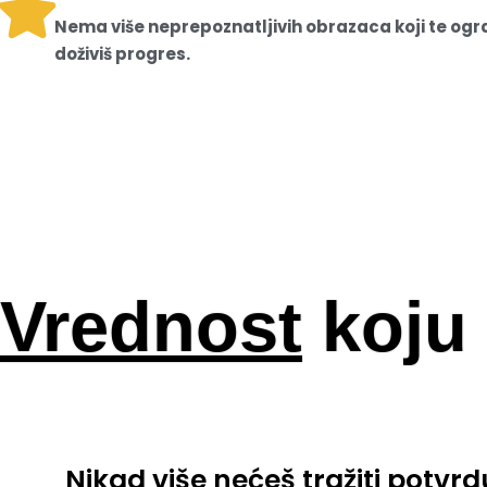
Nema više neprepoznatljivih obrazaca koji te og
doživiš progres.
Vrednost
koju 
Nikad više nećeš tražiti potvrd