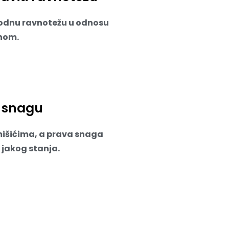
rodnu ravnotežu u odnosu
nom.
 snagu
mišićima, a prava snaga
jakog stanja.