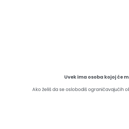
Uvek ima osoba kojoj će mo
Ako želiš da se oslobodiš ograničavajućih 