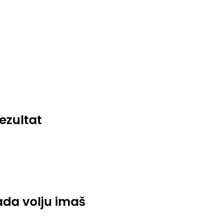
ezultat
da volju imaš