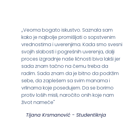
,,Veoma bogato iskustvo. Saznala sam
kako je najbolje promišljati o sopstvenim
vrednostima i uverenjima. Kada smo svesni
svojih slabosti i pogrešnih uverenja, dalji
proces izgradnje naše ličnosti biva lakši jer
sada znam tačno na čemu treba da
radim. Sada znam da je bitno da podržim
sebe, da zaplešem sa svim manama i
vrlinama koje posedujem. Da se borimo
protiv loših misli, naročito onih koje nam
život nameće"
Tijana Krsmanović - Studentiknja