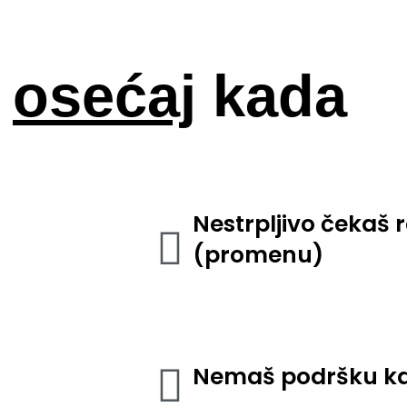
e
osećaj
kada
Nestrpljivo čekaš r
(promenu)
Nemaš podršku ka