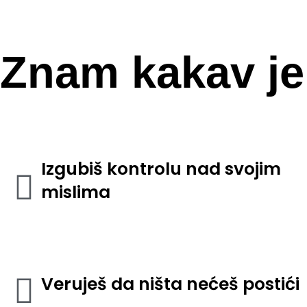
Znam kakav j
Izgubiš kontrolu nad svojim
mislima
Veruješ da ništa nećeš postići