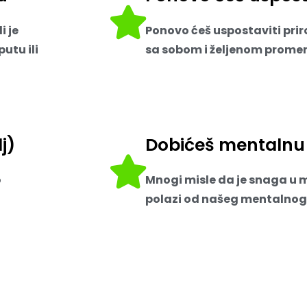
i je
Ponovo ćeš uspostaviti pri
putu ili
sa sobom i željenom prome
j)
Dobićeš mentalnu
o
Mnogi misle da je snaga u 
polazi od našeg mentalnog 