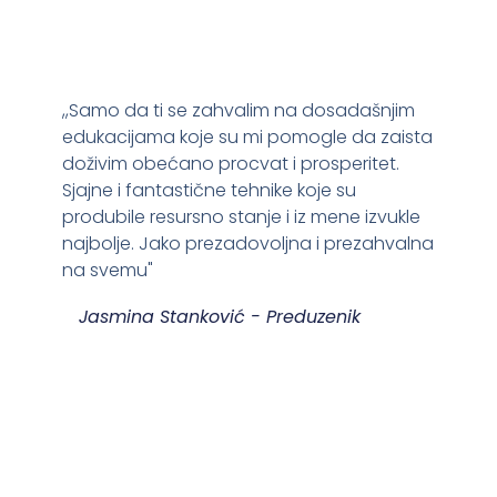
,,Samo da ti se zahvalim na dosadašnjim
edukacijama koje su mi pomogle da zaista
doživim obećano procvat i prosperitet.
Sjajne i fantastične tehnike koje su
produbile resursno stanje i iz mene izvukle
najbolje. Jako prezadovoljna i prezahvalna
na svemu"
Jasmina Stanković - Preduzenik