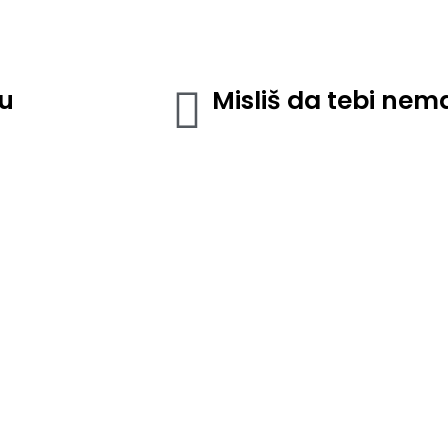
ju
Misliš da tebi ne