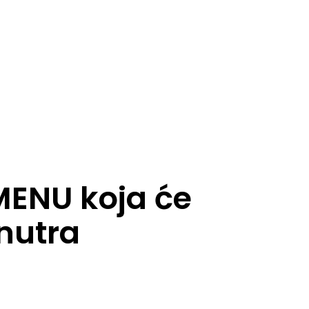
splatno
Blog
Zakaži sesiju
ENU koja će
znutra