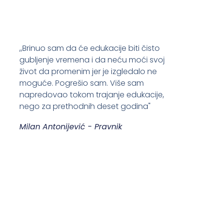
,,Brinuo sam da će edukacije biti čisto
gubljenje vremena i da neću moći svoj
život da promenim jer je izgledalo ne
moguće. Pogrešio sam. Više sam
napredovao tokom trajanje edukacije,
nego za prethodnih deset godina"
Milan Antonijević - Pravnik