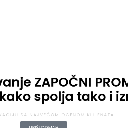
O meni
Zajednica
Edukacije
Prodavnica
Be
vanje ZAPOČNI PROM
a kako spolja tako i i
UKACIJU SA NAJVEĆOM OCENOM KLIJENATA
UPIŠI ODMAH