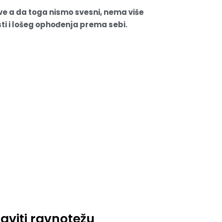
tve a da toga nismo svesni, nema više
i i lošeg ophođenja prema sebi.
aviti ravnotežu