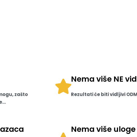
Nema više NE vidl
 mogu, zašto
Rezultati će biti vidljivi
...
razaca
Nema više uloge 