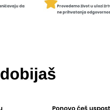
raničavaju da
Provedemo život u ulozi žr
ne prihvatanja odgovornost
dobijaš
u
Ponovo ćeš uspost