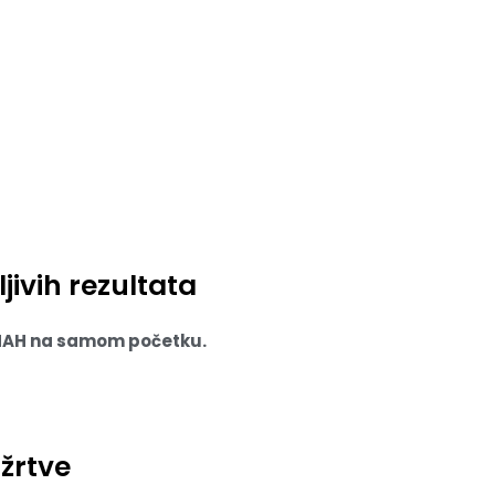
jivih rezultata
 ODMAH na samom početku.
žrtve