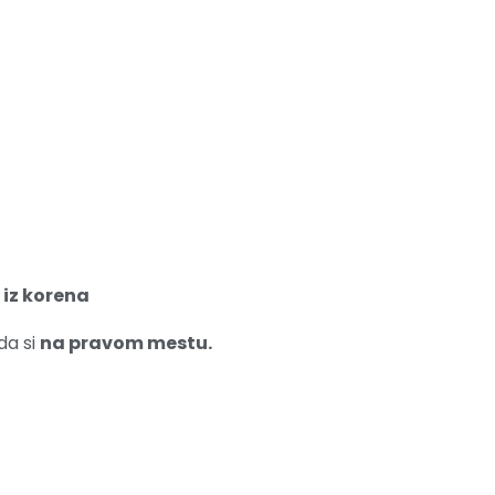
 iz korena
da si
na pravom mestu.