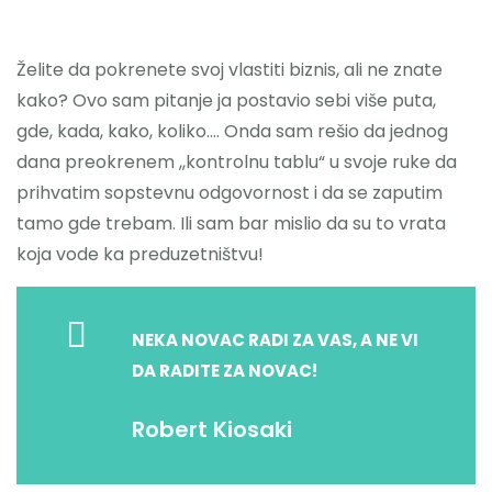
Želite da pokrenete svoj vlastiti biznis, ali ne znate
kako? Ovo sam pitanje ja postavio sebi više puta,
gde, kada, kako, koliko…. Onda sam rešio da jednog
dana preokrenem ,,kontrolnu tablu“ u svoje ruke da
prihvatim sopstevnu odgovornost i da se zaputim
tamo gde trebam. Ili sam bar mislio da su to vrata
koja vode ka preduzetništvu!
NEKA NOVAC RADI ZA VAS, A NE VI
DA RADITE ZA NOVAC!
Robert Kiosaki