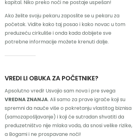
kapital. Niko preko noći ne postaje uspešan!
Ako želite svoju pekaru zaposlite se u pekaru za
početak. Vidite kako taj posao i kako novac u tom
preduzeću cirkuliše i onda kada dobijete sve
potrebne informacije možete krenuti dalje.
VREDI LI OBUKA ZA POČETNIKE?
Apsolutno vredi! Usvojio sam nova i pre svega
VREDNA ZNANJA
. Ali samo za prave igrače koji su
spremni da nauče više o pokretanju vlastitog biznisa
(samozapošljavanje) i koji će sutradan shvatiti da
preduzetništvo nije mlaka voda, da snosi velike rizike,
a Bogami i ne prospavane noći!