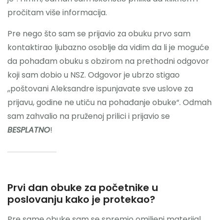
pročitam više informacija.
Pre nego što sam se prijavio za obuku prvo sam
kontaktirao ljubazno osoblje da vidim da li je moguće
da pohađam obuku s obzirom na prethodni odgovor
koji sam dobio u NSZ. Odgovor je ubrzo stigao
,,poštovani Aleksandre ispunjavate sve uslove za
prijavu, godine ne utiču na pohađanje obuke“. Odmah
sam zahvalio na pruženoj prilici i prijavio se
BESPLATNO
!
Prvi dan obuke za početnike u
poslovanju kako je protekao?
Pre same obuke sam se spremio omiljeni materijal