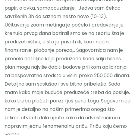
papir, olovka, samopouzdanje… Jedva sam čekao
savršenih 3h da saznam nešto novo (10-13).
Učitavanje zoom metinga je počelo i predavanje je
krenulo prvog dana bazirali smo se na teoriju šta je
preduzetništvo, a šta je privatnik, kao i načini
finansiranje, plaćanje poreza,.. Sagovornica nam je
prenela detaljno koja preduzeća kada šalju bilans
plan mogu najviše dobiti bodove prilikom apliciranja
za bespovratna sredsta u visini preko 250.000 dinara.
Detaljno sam saslušao i sve bitno pribeležio. Sada
znam kako moje buduće preduzeće treba da posluje,
kako treba plaćati porez i još puno toga. Sagovornica
nam je detaljno na našim primerima onoga što
želimo otvoriti dala upute kako da udvostručimo i
napravim jednu fenomenalnu priču. Priču koju ćemo
voleti!