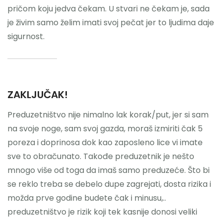
pričom koju jedva čekam. U stvari ne čekam je, sada
je živim samo želim imati svoj pečat jer to ljudima daje
sigurnost.
ZAKLJUČAK!
Preduzetništvo nije nimalno lak korak/put, jer si sam
na svoje noge, sam svoj gazda, moraš izmiriti čak 5
poreza i doprinosa dok kao zaposleno lice vi imate
sve to obračunato. Takođe preduzetnik je nešto
mnogo više od toga da imaš samo preduzeće. Što bi
se reklo treba se debelo dupe zagrejati, dosta rizika i
možda prve godine budete čak i minusu,..
preduzetništvo je rizik koji tek kasnije donosi veliki