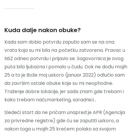
Kuda dalje nakon obuke?
Kada sam dobio potvrdu zaputio sam se na ona
vrata koja su mi bila na početku zatvorena. Pravac u
NSZ odneo potvrdu i prijavio se. Sagovornica je ovog
puta bila ljubazna i pomalo u čudu. Dok ne dođu mojih
25 a to je Bože moj uskoro (januar 2022) odlučio sam
da završim ostale obuke koje su mi neophodne.
Traženje dobre lokacije, jer sada znam gde trebam i
kako trebam naći,marketing, saradnici…
Sledeći start da ne pričam unapred je APR (Agencija
za privredne registre) gde ću se zaputiti uskoro, a
nakon toga u mojih 25 krećem polako sa svojom