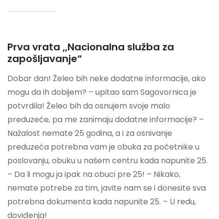
Prva vrata ,,Nacionalna služba za
zapošljavanje“
Dobar dan! Želeo bih neke dodatne informacije, ako
mogu da ih dobijem? – upitao sam Sagovornica je
potvrdila! Želeo bih da osnujem svoje malo
preduzeće, pa me zanimaju dodatne informacije? –
Nažalost nemate 25 godina, a i za osnivanje
preduzeća potrebna vam je obuka za početnike u
poslovanju, obuku u našem centru kada napunite 25.
– Da li mogu ja ipak na obuci pre 25! – Nikako,
nemate potrebe za tim, javite nam se i donesite sva
potrebna dokumenta kada napunite 25. – U redu,
doviđenja!