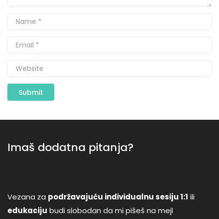
Imaš dodatna pitanja?
Vezana za
podržavajuću individualnu sesiju 1:1
ili
edukaciju
budi slobodan da mi pišeš na mejl