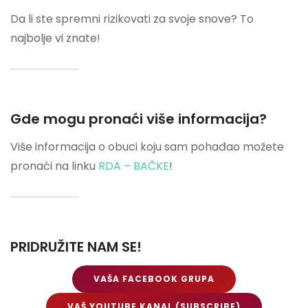
Da li ste spremni rizikovati za svoje snove? To
najbolje vi znate!
Gde mogu pronaći više informacija?
Više informacija o obuci koju sam pohađao možete
pronaći na linku
RDA – BAČKE
!
PRIDRUŽITE NAM SE!
VAŠA FACEBOOK GRUPA
VAŠ YOUTUBE KANAL (SUBSCRIBE)