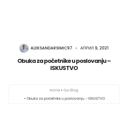
O meni
Zajednica
ALEKSANDARSIMIC97
АПРИЛ 9, 2021
Edukacije
Obuka za početnike u poslovanju –
ISKUSTVO
Prodavnica
Besplatno
Home
Our Blog
Blog
Obuka za početnike u poslovanju – ISKUSTVO
Zakaži sesiju