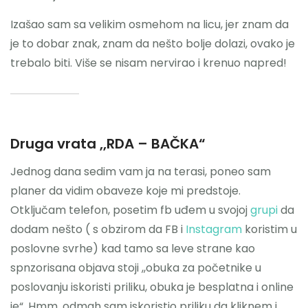
Izašao sam sa velikim osmehom na licu, jer znam da
je to dobar znak, znam da nešto bolje dolazi, ovako je
trebalo biti. Više se nisam nervirao i krenuo napred!
Druga vrata ,,RDA – BAČKA“
Jednog dana sedim vam ja na terasi, poneo sam
planer da vidim obaveze koje mi predstoje.
Otključam telefon, posetim fb uđem u svojoj
grupi
da
dodam nešto ( s obzirom da FB i
Instagram
koristim u
poslovne svrhe) kad tamo sa leve strane kao
spnzorisana objava stoji ,,obuka za početnike u
poslovanju iskoristi priliku, obuka je besplatna i online
je“. Hmm, odmah sam iskoristio priliku da kliknem i