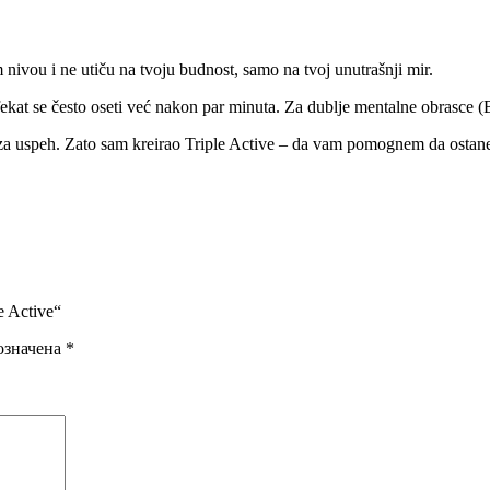
ivou i ne utiču na tvoju budnost, samo na tvoj unutrašnji mir.
ekat se često oseti već nakon par minuta. Za dublje mentalne obrasce (
i za uspeh. Zato sam kreirao Triple Active – da vam pomognem da ostane
 Active“
означена
*