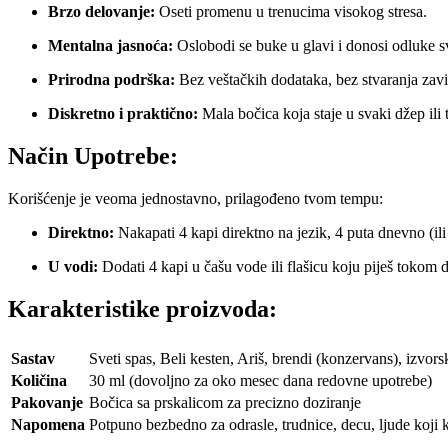
Brzo delovanje:
Oseti promenu u trenucima visokog stresa.
Mentalna jasnoća:
Oslobodi se buke u glavi i donosi odluke s
Prirodna podrška:
Bez veštačkih dodataka, bez stvaranja zavi
Diskretno i praktično:
Mala bočica koja staje u svaki džep ili
Način Upotrebe:
Korišćenje je veoma jednostavno, prilagođeno tvom tempu:
Direktno:
Nakapati 4 kapi direktno na jezik, 4 puta dnevno (ili
U vodi:
Dodati 4 kapi u čašu vode ili flašicu koju piješ tokom 
Karakteristike proizvoda:
Sastav
Sveti spas, Beli kesten, Ariš, brendi (konzervans), izvor
Količina
30 ml (dovoljno za oko mesec dana redovne upotrebe)
Pakovanje
Bočica sa prskalicom za precizno doziranje
Napomena
Potpuno bezbedno za odrasle, trudnice, decu, ljude koji k