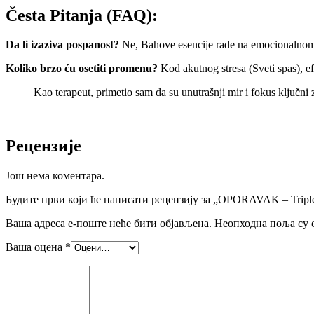
Česta Pitanja (FAQ):
Da li izaziva pospanost?
Ne, Bahove esencije rade na emocionalnom n
Koliko brzo ću osetiti promenu?
Kod akutnog stresa (Sveti spas), ef
Kao terapeut, primetio sam da su unutrašnji mir i fokus ključn
Рецензије
Још нема коментара.
Будите први који ће написати рецензију за „OPORAVAK – Triple
Ваша адреса е-поште неће бити објављена.
Неопходна поља су 
Ваша оцена
*