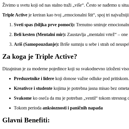
Živimo u svetu koji od nas stalno traži „više“. Često se nađemo u situa
Triple Active
je kreiran kao tvoj „emocionalni štit“, spoj tri najvažniji
Sveti spas (biljka prve pomoći):
Trenutno smiruje emocionalni 
Beli kesten (Mentalni mir):
Zaustavlja „mentalni vrtež“ – one d
Ariš (Samopouzdanje):
Briše sumnju u sebe i strah od neuspe
Za koga je Triple Active?
Dizajniran je za moderne pojedince koji su svakodnevno izloženi vis
Preduzetnike i lidere
koji donose važne odluke pod pritiskom.
Kreativce i studente
kojima je potrebna jasna misao bez ometa
Svakome
ko oseća da mu je potreban „ventil“ tokom stresnog 
Tokom perioda
anksioznosti i paničnih napada
Glavni Benefiti: