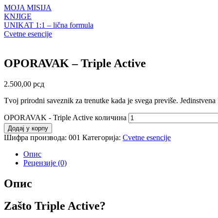
MOJA MISIJA
KNJIGE
UNIKAT 1:1 – lična formula
Cvetne esencije
OPORAVAK – Triple Active
2.500,00
рсд
Tvoj prirodni saveznik za trenutke kada je svega previše. Jedinstvena
OPORAVAK - Triple Active количина
Додај у корпу
Шифра производа:
001
Категорија:
Cvetne esencije
Опис
Рецензије (0)
Опис
Zašto Triple Active?