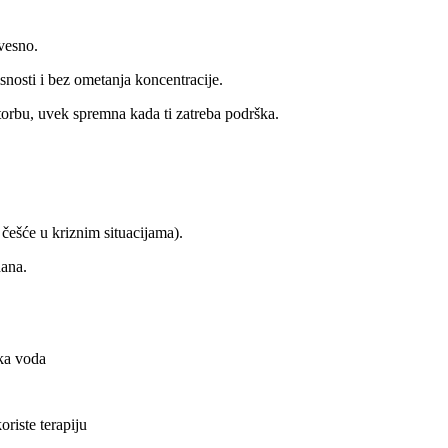
vesno.
snosti i bez ometanja koncentracije.
 torbu, uvek spremna kada ti zatreba podrška.
 češće u kriznim situacijama).
dana.
ska voda
oriste terapiju