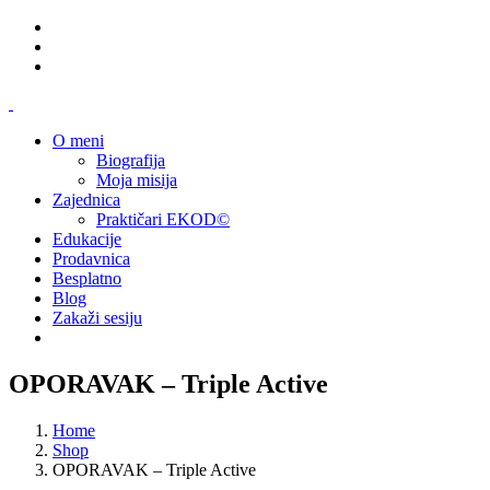
O meni
Biografija
Moja misija
Zajednica
Praktičari EKOD©
Edukacije
Prodavnica
Besplatno
Blog
Zakaži sesiju
OPORAVAK – Triple Active
Home
Shop
OPORAVAK – Triple Active