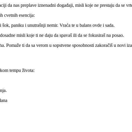
ciji da nas preplave iznenadni događaji, misli koje ne prestaju da se vrt
ih cvetnih esencija:
šok, paniku i unutrašnji nemir. Vraća te u balans ovde i sada.
osadne misli koje ti ne daju da spavaš ili da se fokusiraš na posao.
ha. Pomaže ti da sa verom u sopstvene sposobnosti zakoračiš u novi iz
okom tempu života:
nja.
dana