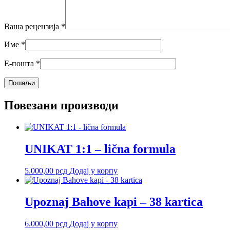
Ваша рецензија
*
Име
*
Е-пошта
*
Повезани производи
UNIKAT 1:1 – lična formula
5.000,00
рсд
Додај у корпу
Upoznaj Bahove kapi – 38 kartica
6.000,00
рсд
Додај у корпу