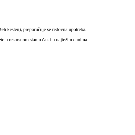
Beli kesten), preporučuje se redovna upotreba.
te u resursnom stanju čak i u najtežim danima