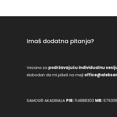
Imaš dodatna pitanja?
Vezana za
podržavajuću individualnu sesiju
slobodan da mi pišeš na mejl
office@aleksan
SAMOS© AKADEMIJA
PIB:
114888303
MB:
67930