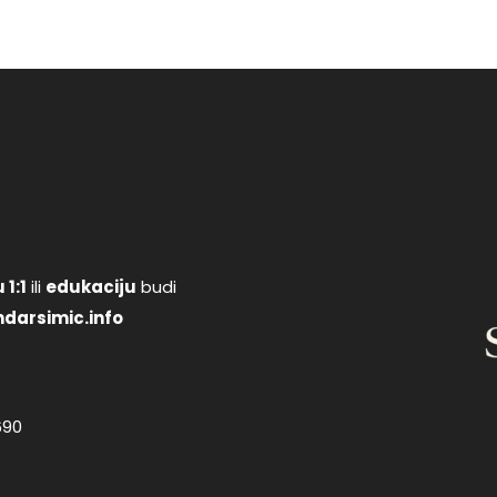
 1:1
ili
edukaciju
budi
darsimic.info
690