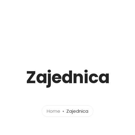
O meni
Zajednica
Edukacije
Prodavnica
B
Zajednica
Home
Zajednica