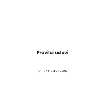
O meni
Zajednica
Edukacije
Pravila i uslovi
Prodavnica
Besplatno
Home
Pravila i uslovi
Blog
Zakaži sesiju