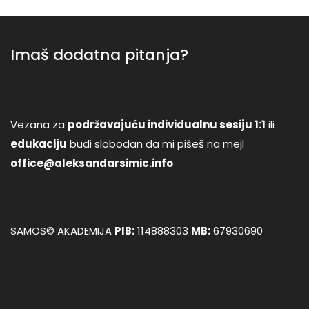
Imaš dodatna pitanja?
Vezana za
podržavajuću individualnu sesiju 1:1
ili
edukaciju
budi slobodan da mi pišeš na mejl
office@aleksandarsimic.info
SAMOS© AKADEMIJA
PIB:
114888303
MB:
67930690