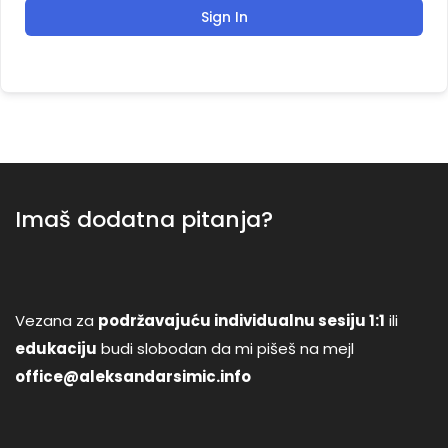
Sign In
Imaš dodatna pitanja?
Vezana za
podržavajuću individualnu sesiju 1:1
ili
edukaciju
budi slobodan da mi pišeš na mejl
office@aleksandarsimic.info