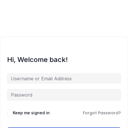
O meni
Zajednica
Edukacije
Hi, Welcome back!
Prodavnica
Besplatno
Blog
Zakaži sesiju
Forgot Password?
Keep me signed in