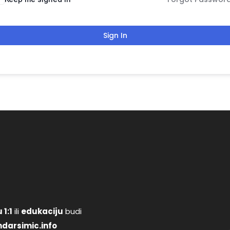
Sign In
 1:1
ili
edukaciju
budi
darsimic.info