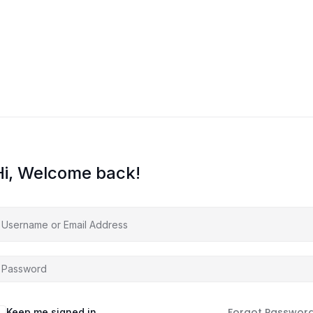
O meni
Zajednica
Edukacije
Prodavnica
B
Hi, Welcome back!
Forgot Passwor
Keep me signed in