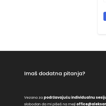
Imaš dodatna pitanja?
Vezana za
podržavajuću individualnu sesiju
slobodan da mi pišeš na mejl
office@aleksan