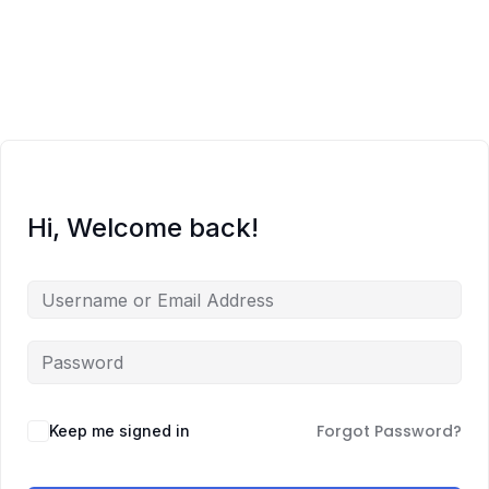
O meni
Zajednica
Edukacije
Hi, Welcome back!
Prodavnica
Besplatno
Blog
Zakaži sesiju
Forgot Password?
Keep me signed in