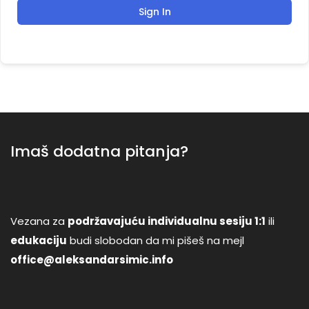
Sign In
Imaš dodatna pitanja?
Vezana za
podržavajuću individualnu sesiju 1:1
ili
edukaciju
budi slobodan da mi pišeš na mejl
office@aleksandarsimic.info