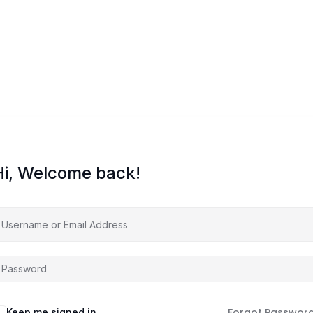
O meni
Zajednica
Edukacije
Prodavnica
B
Hi, Welcome back!
Forgot Passwor
Keep me signed in