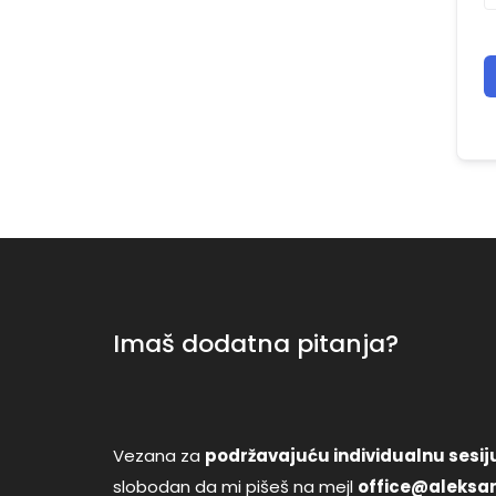
Imaš dodatna pitanja?
Vezana za
podržavajuću individualnu sesiju
slobodan da mi pišeš na mejl
office@aleksan