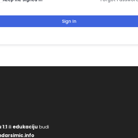
Sign In
 1:1
ili
edukaciju
budi
darsimic.info