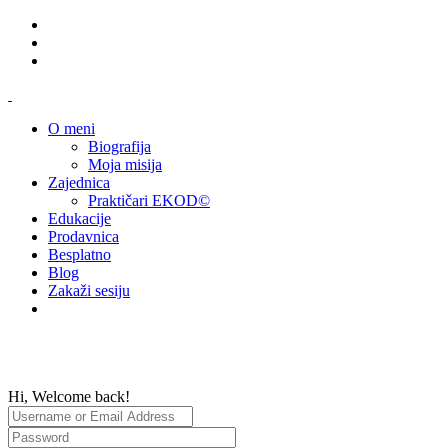
O meni
Biografija
Moja misija
Zajednica
Praktičari EKOD©
Edukacije
Prodavnica
Besplatno
Blog
Zakaži sesiju
Hi, Welcome back!