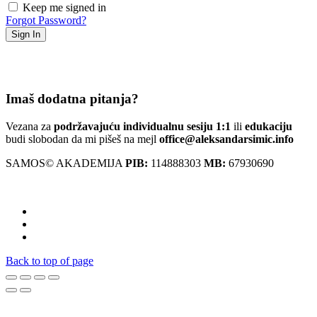
Keep me signed in
Forgot Password?
Sign In
Imaš dodatna pitanja?
Vezana za
podržavajuću individualnu sesiju 1:1
ili
edukaciju
budi slobodan da mi pišeš na mejl
office@aleksandarsimic.info
SAMOS© AKADEMIJA
PIB:
114888303
MB:
67930690
Back to top of page