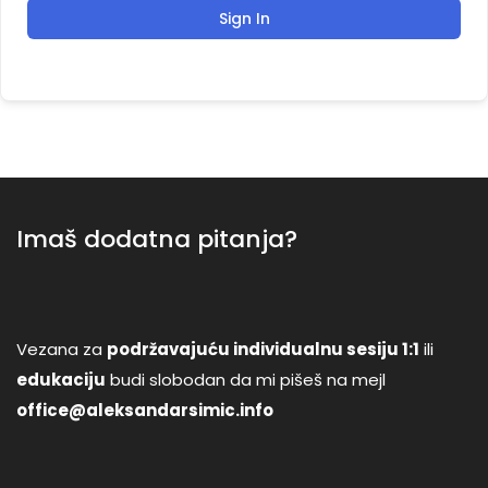
Sign In
Imaš dodatna pitanja?
Vezana za
podržavajuću individualnu sesiju 1:1
ili
edukaciju
budi slobodan da mi pišeš na mejl
office@aleksandarsimic.info