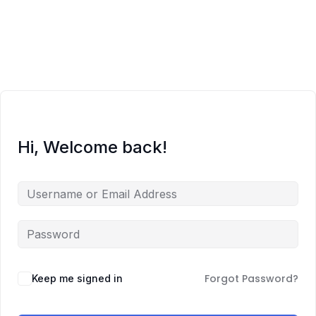
O meni
Zajednica
Edukacije
Hi, Welcome back!
Prodavnica
Besplatno
Blog
Zakaži sesiju
Forgot Password?
Keep me signed in