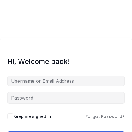
O meni
Zajednica
Edukacije
Hi, Welcome back!
Prodavnica
Besplatno
Blog
Zakaži sesiju
Forgot Password?
Keep me signed in