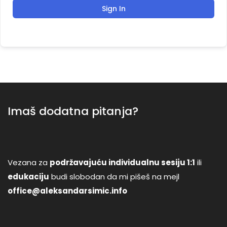
Sign In
Imaš dodatna pitanja?
Vezana za
podržavajuću individualnu sesiju 1:1
ili
edukaciju
budi slobodan da mi pišeš na mejl
office@aleksandarsimic.info